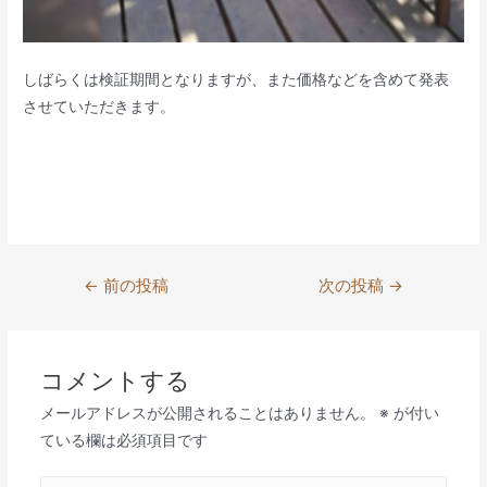
しばらくは検証期間となりますが、また価格などを含めて発表
させていただきます。
投
←
前の投稿
次の投稿
→
稿
ナ
ビ
コメントする
ゲ
メールアドレスが公開されることはありません。
※
が付い
ー
ている欄は必須項目です
シ
ョ