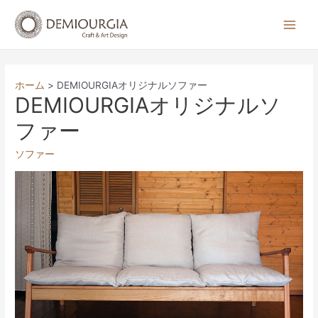
コ
ン
Main
テ
Men
ン
ツ
ホーム
DEMIOURGIAオリジナルソファー
へ
DEMIOURGIAオリジナルソ
ス
ファー
キ
ッ
ソファー
プ