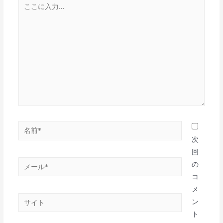
こ
ン
こ
に
入
力…
名
前
次
*
回
メ
の
ー
コ
ル
メ
サ
*
ン
イ
ト