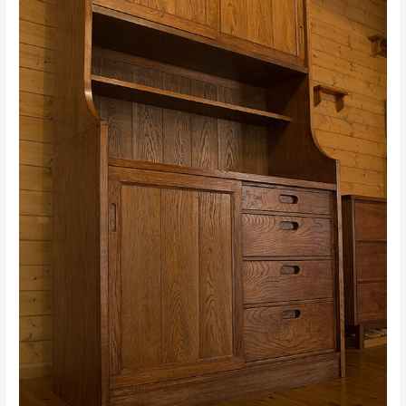
ド
（水
引
箪
笥）