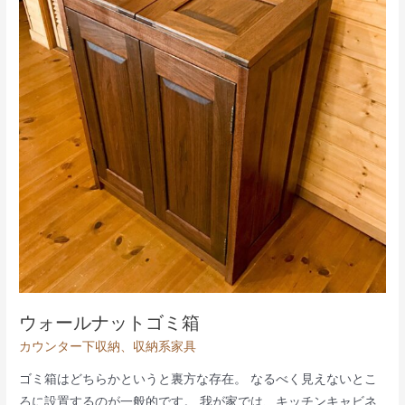
の
組
み
合
わ
せ
ウォールナットゴミ箱
カウンター下収納
、
収納系家具
ゴミ箱はどちらかというと裏方な存在。 なるべく見えないとこ
ろに設置するのが一般的です。 我が家では、キッチンキャビネ