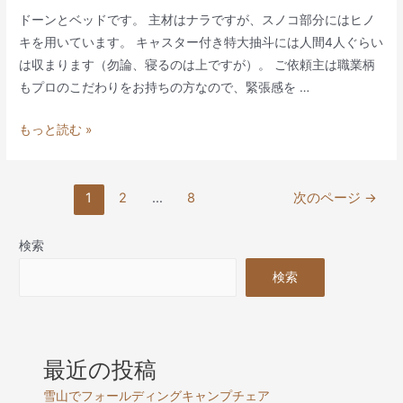
ェ
ドーンとベッドです。 主材はナラですが、スノコ部分にはヒノ
ス
キを用いています。 キャスター付き特大抽斗には人間4人ぐらい
ト
は収まります（勿論、寝るのは上ですが）。 ご依頼主は職業柄
もプロのこだわりをお持ちの方なので、緊張感を …
ナ
もっと読む »
ラ・
ベ
投
ッ
1
2
…
8
次のページ
→
稿
ド
の
＋
検索
ペ
収
検索
ー
納
ジ
送
り
最近の投稿
雪山でフォールディングキャンプチェア