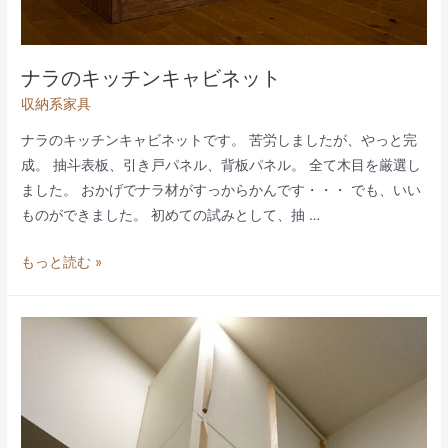
ナラのキッチンキャビネット
収納系家具
ナラのキッチンキャビネットです。 苦労しましたが、やっと完
成。 抽斗表板、引き戸パネル、背板パネル。 全て木目を厳選し
ました。 おかげでナラ材がすっからかんです・・・ でも、いい
ものができました。 初めての試みとして、抽 …
ナ
もっと読む »
ラ
の
キ
ッ
チ
ン
キ