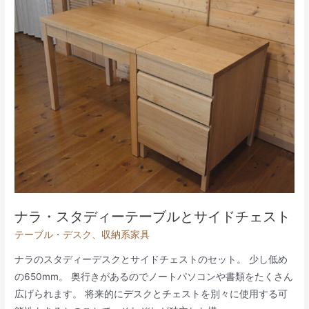
棚
と
ク
リ
の
取
っ
手
ナラ・スタディーテーブルとサイドチェスト
テーブル・デスク
、
収納系家具
ナラのスタディーデスクとサイドチェストのセット。 少し低め
の650mm。 奥行きがあるのでノートパソコンや書類をたくさん
広げられます。 将来的にデスクとチェストを別々に使用する可