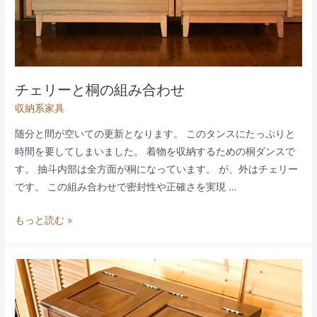
ビ
ボ
ー
ド
チェリーと桐の組み合わせ
収納系家具
随分と間が空いての更新となります。 このタンスにたっぷりと
時間を要してしまいました。 着物を収納するための桐ダンスで
す。 抽斗内部は全方面が桐になっています。 が、外はチェリー
です。 この組み合わせで密封性や正確さを実現 …
チ
もっと読む »
ェ
リ
ー
と
桐