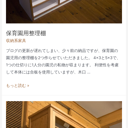
収
納
保育園用整理棚
収納系家具
ブログの更新が遅れてしまい、少々前の納品ですが、保育園の
園児用の整理棚を2つ作らせていただきました。 4×3と5×3で、
1つの仕切りに1人分の園児の私物が収まります。 利便性を考慮
して本体には合板を使用していますが、木口 …
保
もっと読む »
育
園
用
整
理