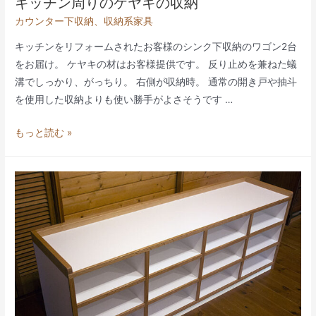
キッチン周りのケヤキの収納
カウンター下収納
、
収納系家具
キッチンをリフォームされたお客様のシンク下収納のワゴン2台
をお届け。 ケヤキの材はお客様提供です。 反り止めを兼ねた蟻
溝でしっかり、がっちり。 右側が収納時。 通常の開き戸や抽斗
を使用した収納よりも使い勝手がよさそうです …
キ
もっと読む »
ッ
チ
ン
周
り
の
ケ
ヤ
キ
の