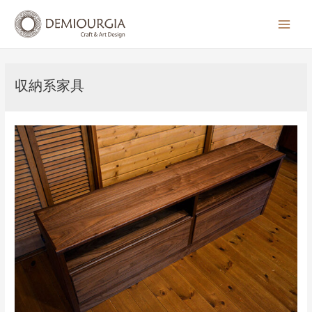
コ
ン
Main
テ
Men
ン
ツ
収納系家具
へ
ス
キ
ッ
プ