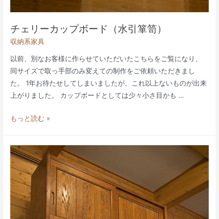
チェリーカップボード（水引箪笥）
収納系家具
以前、別なお客様に作らせていただいたこちらをご覧になり、
同サイズで取っ手部のみ変えての制作をご依頼いただきまし
た。 1年お待たせしてしまいましたが、これ以上ないものが出来
上がりました。 カップボードとしては少々小さ目かも …
チ
もっと読む »
ェ
リ
ー
カ
ッ
プ
ボ
ー