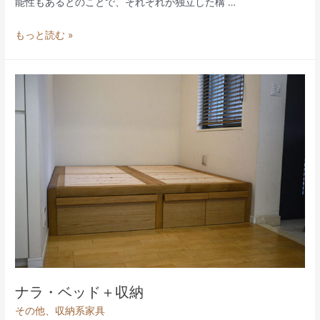
能性もあるとのことで、それぞれが独立した構 …
ナ
もっと読む »
ラ・
ス
タ
デ
ィ
ー
テ
ー
ブ
ル
と
サ
イ
ド
ナラ・ベッド＋収納
チ
その他
、
収納系家具