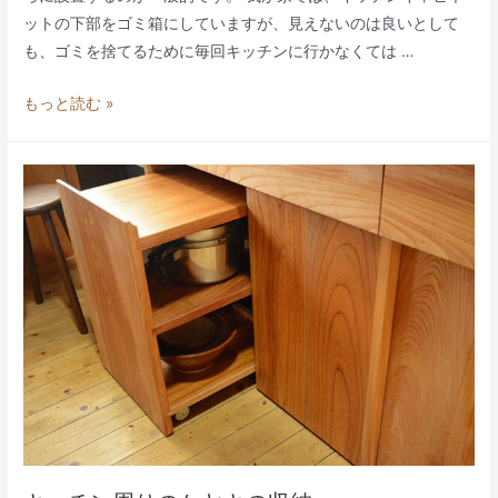
ットの下部をゴミ箱にしていますが、見えないのは良いとして
も、ゴミを捨てるために毎回キッチンに行かなくては …
ウ
もっと読む »
ォ
ー
ル
ナ
ッ
ト
ゴ
ミ
箱