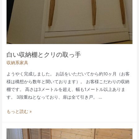
白い収納棚とクリの取っ手
収納系家具
ようやく完成しました。 お話をいただいてから約10ヶ月（お客
様は構想から数年と聞いております）。 お客様こだわりの収納
棚です。 高さは3メートルを超え、幅も1メートル以上ありま
す。 3段重ねとなっており、扉は全て引き戸。 …
白
もっと読む »
い
収
納