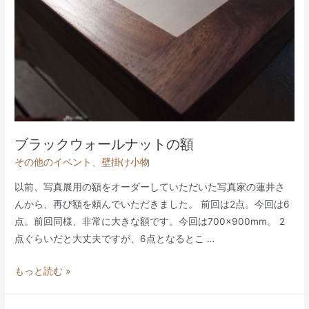
ブラックウォールナットの額
その他のイベント
、
壁掛け小物
以前、写真展用の額をオーダーしていただいた写真家の蓮井さ
んから、再び額を頼んでいただきました。 前回は2点。今回は6
点。前回同様、非常に大きな額です。今回は700×900mm。 2
点ぐらいだと大丈夫ですが、6点となるとこ …
ブ
もっと読む »
ラ
ッ