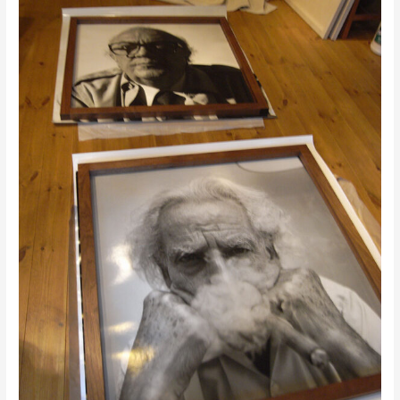
ク
ウ
ォ
ー
ル
ナ
ッ
ト
の
額