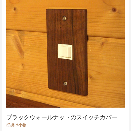
ー
ル
ハ
ン
ガ
ー
ブラックウォールナットのスイッチカバー
壁掛け小物