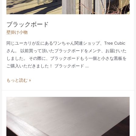
ピ
ク
チ
ブラックボード
ャ
壁掛け小物
ー
フ
同じユーカリが丘にあるワンちゃん関連ショップ、Tree Cubic
レ
さん。 以前買って頂いたブラックボードをメンテ、お届けいた
ー
しました。 その際に、ブラックボードもう一個と小さな黒板を
ム
ご購入いただきました！ ブラックボード …
ブ
もっと読む »
ラ
ッ
ク
ボ
ー
ド