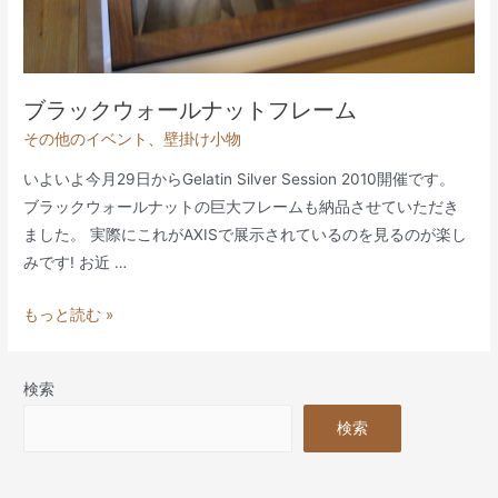
ブラックウォールナットフレーム
その他のイベント
、
壁掛け小物
いよいよ今月29日からGelatin Silver Session 2010開催です。
ブラックウォールナットの巨大フレームも納品させていただき
ました。 実際にこれがAXISで展示されているのを見るのが楽し
みです! お近 …
ブ
もっと読む »
ラ
ッ
検索
ク
ウ
検索
ォ
ー