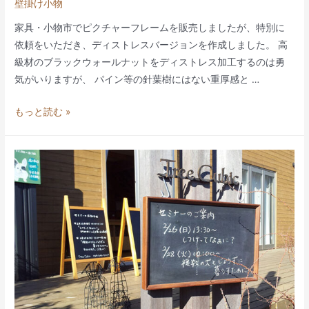
壁掛け小物
ー）
家具・小物市でピクチャーフレームを販売しましたが、特別に
依頼をいただき、ディストレスバージョンを作成しました。 高
級材のブラックウォールナットをディストレス加工するのは勇
気がいりますが、 パイン等の針葉樹にはない重厚感と …
ブ
もっと読む »
ラ
ッ
ク
ウ
ォ
ー
ル
ナ
ッ
ト
の