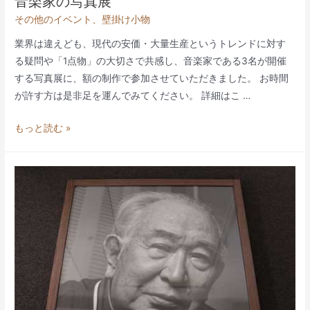
音楽家の写真展
その他のイベント
、
壁掛け小物
業界は違えども、現代の安価・大量生産というトレンドに対す
る疑問や「1点物」の大切さで共感し、音楽家である3名が開催
する写真展に、額の制作で参加させていただきました。 お時間
が許す方は是非足を運んでみてください。 詳細はこ …
音
もっと読む »
楽
家
の
写
真
展