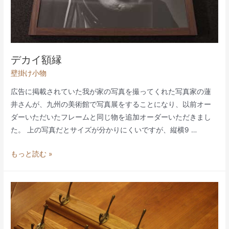
デカイ額縁
壁掛け小物
広告に掲載されていた我が家の写真を撮ってくれた写真家の蓮
井さんが、九州の美術館で写真展をすることになり、以前オー
ダーいただいたフレームと同じ物を追加オーダーいただきまし
た。 上の写真だとサイズが分かりにくいですが、縦横9 …
デ
もっと読む »
カ
イ
額
縁