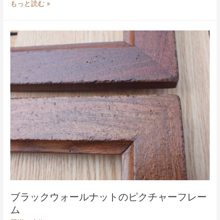
タ
もっと読む »
モ
と
真
鍮
金
具
の
壁
掛
け
（ウ
ォ
ー
ル
ハ
ブラックウォールナットのピクチャーフレー
ン
ム
ガ