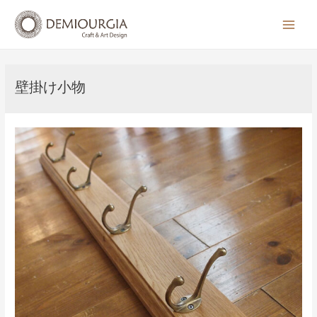
コ
ン
Main
テ
Men
ン
ツ
壁掛け小物
へ
ス
キ
ッ
プ