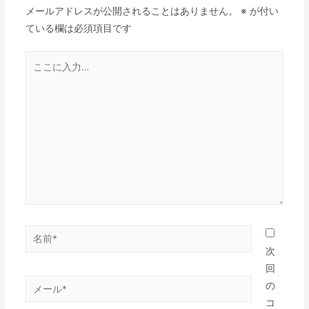
メールアドレスが公開されることはありません。
※
が付い
ー
ている欄は必須項目です
シ
ョ
こ
ン
こ
に
入
力…
名
前
次
*
回
メ
の
ー
コ