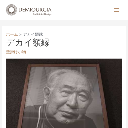
コ
ン
Main
テ
Men
ン
ツ
ホーム
デカイ額縁
へ
デカイ額縁
ス
壁掛け小物
キ
ッ
プ