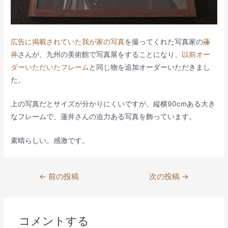
広告に掲載されていた我が家の写真
を撮ってくれた写真家の
蓮
井
さんが、九州の美術館で写真展をすることになり、
以前オー
ダーいただいたフレーム
と同じ物を追加オーダーいただきまし
た。
上の写真だとサイズが分かりにくいですが、縦横90cmある大き
なフレームで、蓮井さんの迫力ある写真を飾っています。
素晴らしい。感激です。
投
←
前の投稿
次の投稿
→
稿
ナ
ビ
コメントする
ゲ