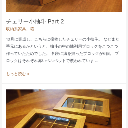
チェリー小抽斗 Part 2
収納系家具
、
箱
10月に完成し、こちらに投稿したチェリーの小抽斗。 なぜまだ
手元にあるかというと、抽斗の中の陳列用ブロックをこつこつ
作っていたためでした。 各段に溝を掘ったブロックが6個。 ブ
ロックはそれぞれ赤いベルベットで覆われていま …
チ
もっと読む »
ェ
リ
ー
小
抽
斗
Part