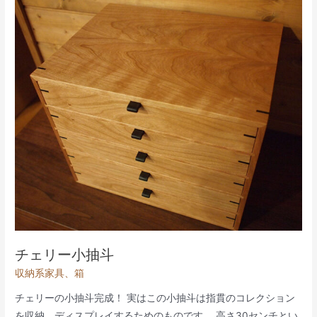
ー・
ジ
ュ
エ
リ
ー
ボ
ッ
ク
ス
チェリー小抽斗
収納系家具
、
箱
チェリーの小抽斗完成！ 実はこの小抽斗は指貫のコレクション
を収納、ディスプレイするためのものです。 高さ30センチとい