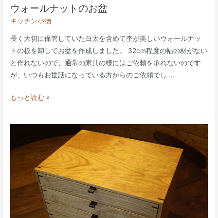
ウォールナットのお盆
キッチン小物
長く大切に保管していた白太を含めて杢が美しいウォールナッ
トの板を卸してお盆を作成しました。 32cm程度の幅の材がない
と作れないので、通常の家具の様にはご依頼を承れないのです
が、いつもお世話になっている方からのご依頼でし …
ウ
もっと読む »
ォ
ー
ル
ナ
ッ
ト
の
お
盆