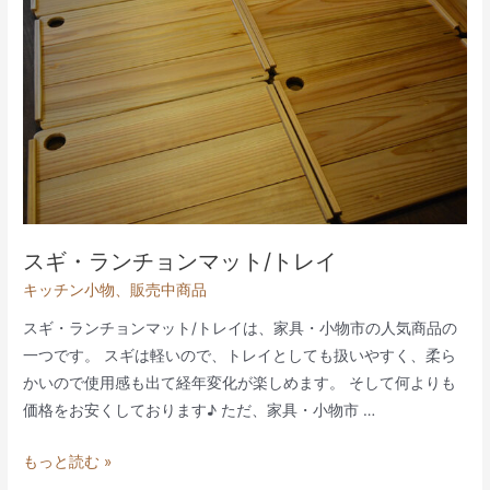
抽
斗
スギ・ランチョンマット/トレイ
キッチン小物
、
販売中商品
スギ・ランチョンマット/トレイは、家具・小物市の人気商品の
一つです。 スギは軽いので、トレイとしても扱いやすく、柔ら
かいので使用感も出て経年変化が楽しめます。 そして何よりも
価格をお安くしております♪ ただ、家具・小物市 …
ス
もっと読む »
ギ・