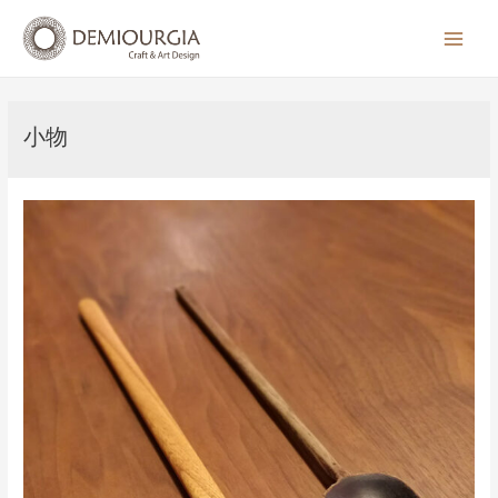
コ
ン
Main
テ
Men
ン
ツ
小物
へ
ス
キ
ッ
プ