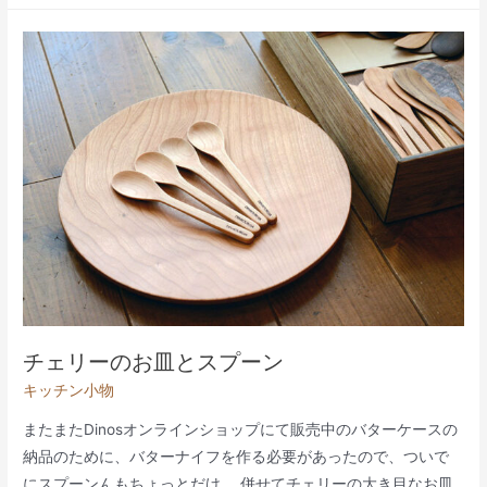
ラ
ン
チ
ョ
ン
マ
ッ
ト/
ト
レ
イ
チェリーのお皿とスプーン
キッチン小物
またまたDinosオンラインショップにて販売中のバターケースの
納品のために、バターナイフを作る必要があったので、ついで
にスプーンんもちょっとだけ。 併せてチェリーの大き目なお皿