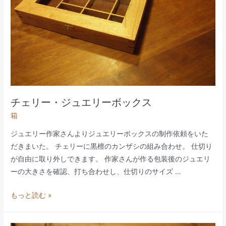
2
チェリー・ジュエリーボックス
箱
ジュエリー作家さんよりジュエリーボックスの制作依頼をいた
だきまいた。 チェリーに黒檀のカンザシの組み合わせ。 仕切り
が自由に取り外しできます。 作家さんが作る包装後のジュエリ
ーの大きさを確認、打ち合わせし、仕切りのサイズ …
チ
もっと読む »
ェ
リ