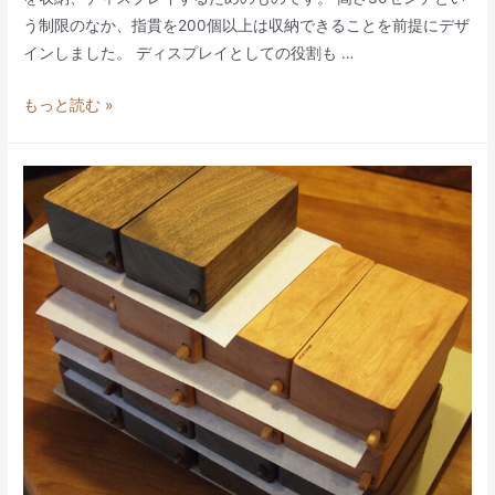
う制限のなか、指貫を200個以上は収納できることを前提にデザ
インしました。 ディスプレイとしての役割も …
チ
もっと読む »
ェ
リ
ー
小
抽
斗