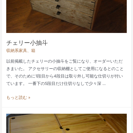
チェリー小抽斗
収納系家具
、
箱
以前掲載したチェリーの小抽斗をご覧になり、オーダーいただ
きまいた。 アクセサリーの収納棚としてご使用になるとのこと
で、そのために1段目から4段目は取り外し可能な仕切りが付い
ています。 一番下の5段目だけ仕切りなしで少々深 …
チ
もっと読む »
ェ
リ
ー
小