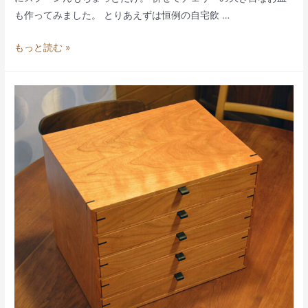
も作ってみました。 とりあえずは恒例の自宅飲 …
チ
もっと読む »
ェ
リ
ー
の
お
皿
と
ス
プ
ー
ン