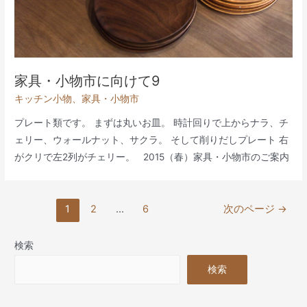
家具・小物市に向けて9
キッチン小物
、
家具・小物市
プレート類です。 まずは丸いお皿。 時計回りで上からナラ、チ
ェリー、ウォールナット、サクラ。 そして削りだしプレート 右
がクリで左2列がチェリー。 2015（春）家具・小物市のご案内
投
1
2
…
6
次のページ
→
稿
の
検索
ペ
検索
ー
ジ