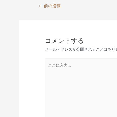
投
←
前の投稿
稿
ナ
ビ
ゲ
コメントする
ー
シ
メールアドレスが公開されることはあり
ョ
ン
こ
こ
に
入
力…