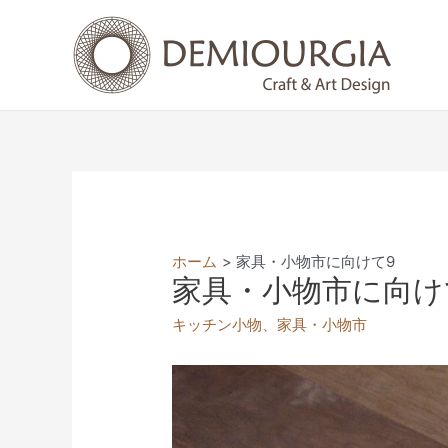
コ
ン
テ
ン
ツ
へ
ス
キ
ッ
プ
ホーム
家具・小物市に向けて9
家具・小物市に向け
キッチン小物
、
家具・小物市