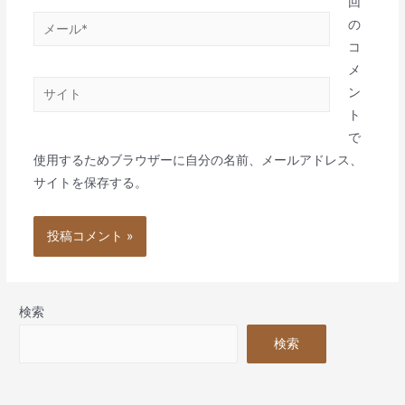
*
回
メ
の
ー
コ
ル
メ
サ
*
ン
イ
ト
ト
で
使用するためブラウザーに自分の名前、メールアドレス、
サイトを保存する。
検索
検索