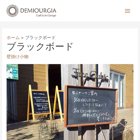
コ
ン
Main
テ
Men
ン
ツ
ホーム
ブラックボード
へ
ブラックボード
ス
壁掛け小物
キ
ッ
プ