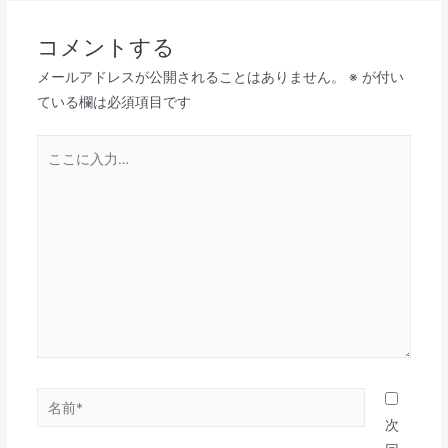
ナ
ビ
コメントする
ゲ
メールアドレスが公開されることはありません。
※
が付い
ー
ている欄は必須項目です
シ
ョ
こ
ン
こ
に
入
力…
名
前
次