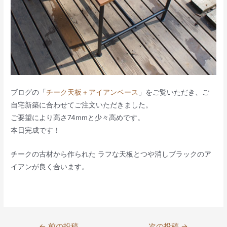
ブログの「
チーク天板＋アイアンベース
」をご覧いただき、ご
自宅新築に合わせてご注文いただきました。
ご要望により高さ74mmと少々高めです。
本日完成です！
チークの古材から作られた ラフな天板とつや消しブラックのア
イアンが良く合います。
投
←
前の投稿
次の投稿
→