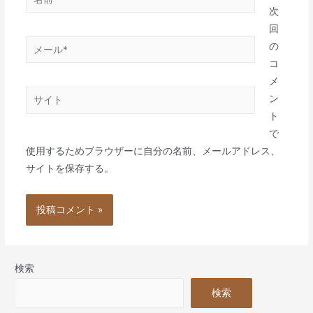
前
次
*
回
メ
の
ー
コ
ル
メ
サ
*
ン
イ
ト
ト
で
使用するためブラウザーに自分の名前、メールアドレス、
サイトを保存する。
検索
検索