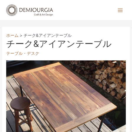
コ
ン
Main
テ
Men
ン
ツ
ホーム
チーク&アイアンテーブル
へ
チーク&アイアンテーブル
ス
テーブル・デスク
キ
ッ
プ