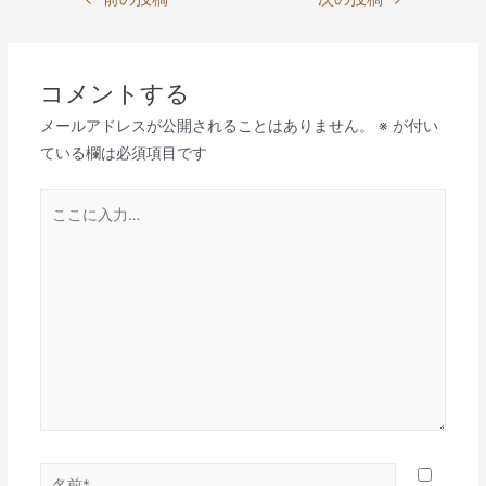
稿
ナ
ビ
コメントする
ゲ
メールアドレスが公開されることはありません。
※
が付い
ー
ている欄は必須項目です
シ
ョ
こ
ン
こ
に
入
力…
名