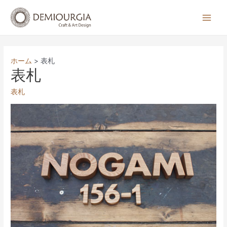
コ
ン
Main
テ
Men
ン
ツ
ホーム
表札
へ
表札
ス
表札
キ
ッ
プ