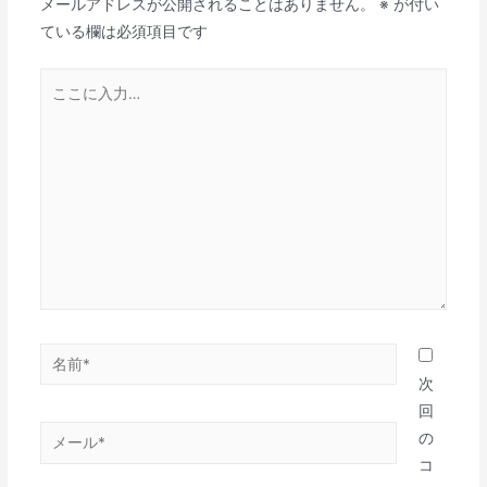
メールアドレスが公開されることはありません。
※
が付い
ー
ている欄は必須項目です
シ
ョ
こ
ン
こ
に
入
力…
名
前
次
*
回
メ
の
ー
コ