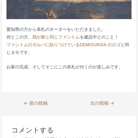
愛知県の方から表札のオーダーをいただきました。
何とこの方、
我が家と同じファントム
を建設中とのこと！
ファントムのガルバに貼りつけているDEMIOURGIA のロゴ
と同
じタモです。
お家の完成、そしてそこにこの表札が付くのが楽しみです。
投
←
前の投稿
次の投稿
→
稿
ナ
ビ
コメントする
ゲ