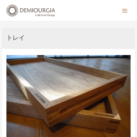
コ
ン
Main
テ
Men
ン
ツ
トレイ
へ
ス
キ
ッ
プ