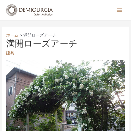
コ
ン
Main
テ
Men
ン
ツ
ホーム
満開ローズアーチ
へ
満開ローズアーチ
ス
建具
キ
ッ
プ