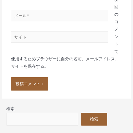
*
回
メ
の
ー
コ
ル
メ
サ
*
ン
イ
ト
ト
で
使用するためブラウザーに自分の名前、メールアドレス、
サイトを保存する。
検索
検索