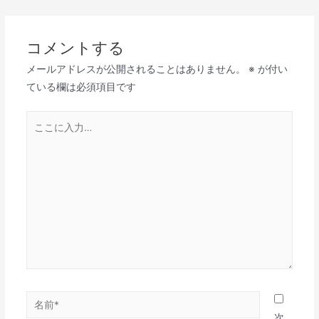
ナ
ビ
コメントする
ゲ
メールアドレスが公開されることはありません。
※
が付い
ー
ている欄は必須項目です
シ
ョ
こ
ン
こ
に
入
力…
名
前
次