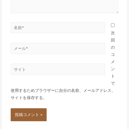
名
前
次
*
回
メ
の
ー
コ
ル
メ
サ
*
ン
イ
ト
ト
で
使用するためブラウザーに自分の名前、メールアドレス、
サイトを保存する。