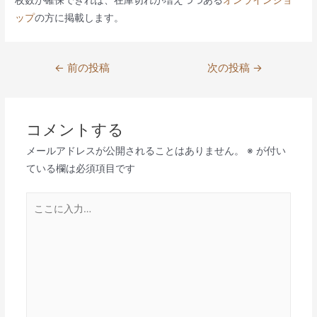
枚数が確保できれば、在庫切れが増えつつある
オンラインショ
ップ
の方に掲載します。
投
←
前の投稿
次の投稿
→
稿
ナ
ビ
コメントする
ゲ
メールアドレスが公開されることはありません。
※
が付い
ー
ている欄は必須項目です
シ
ョ
こ
ン
こ
に
入
力…