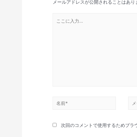
メールアドレスが公開されることはあり
ョ
ン
こ
こ
に
入
力…
名
メ
前
ー
*
ル
次回のコメントで使用するためブラ
*