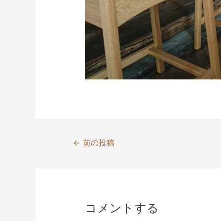
投
←
前の投稿
稿
ナ
ビ
ゲ
コメントする
ー
シ