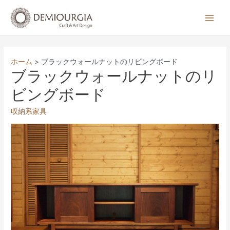
コ
ン
Main
テ
Men
ン
ツ
ホーム
ブラックウォールナットのリビングボード
へ
ブラックウォールナットのリ
ス
ビングボード
キ
ッ
収納系家具
プ