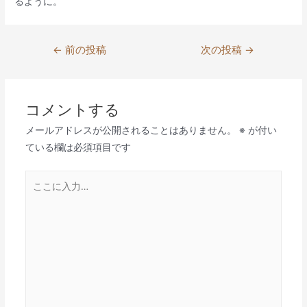
るように。
投
←
前の投稿
次の投稿
→
稿
ナ
ビ
コメントする
ゲ
メールアドレスが公開されることはありません。
※
が付い
ー
ている欄は必須項目です
シ
ョ
こ
ン
こ
に
入
力…