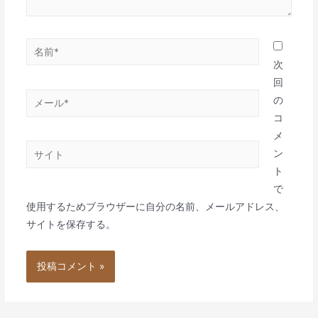
名
前
次
*
回
メ
の
ー
コ
ル
メ
サ
*
ン
イ
ト
ト
で
使用するためブラウザーに自分の名前、メールアドレス、
サイトを保存する。