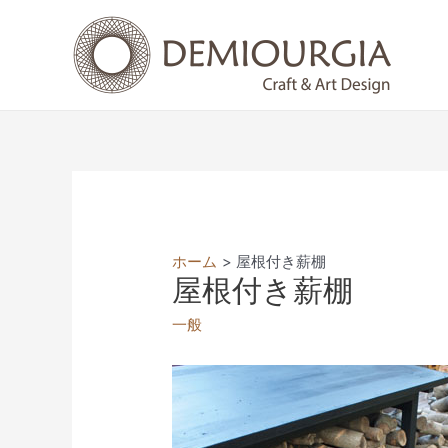
コ
ン
テ
ン
ツ
へ
ス
キ
ッ
プ
ホーム
屋根付き薪棚
屋根付き薪棚
一般