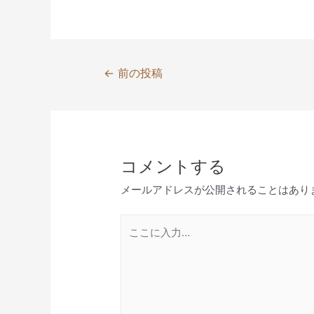
投
←
前の投稿
稿
ナ
ビ
ゲ
コメントする
ー
シ
メールアドレスが公開されることはあり
ョ
ン
こ
こ
に
入
力…