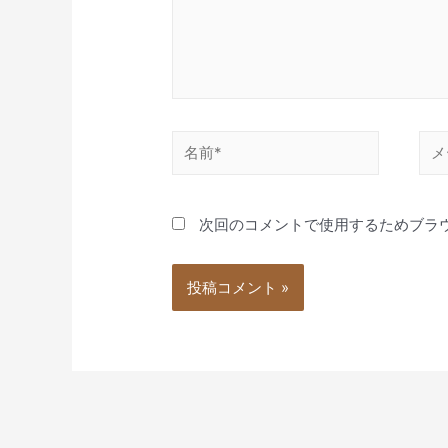
名
メ
前
ー
*
ル
次回のコメントで使用するためブラ
*