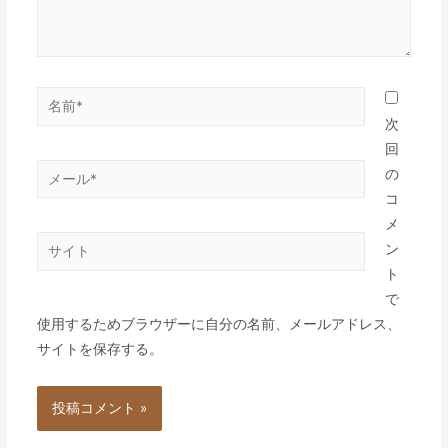
名
前
次
*
回
メ
の
ー
コ
ル
メ
サ
*
ン
イ
ト
ト
で
使用するためブラウザーに自分の名前、メールアドレス、
サイトを保存する。