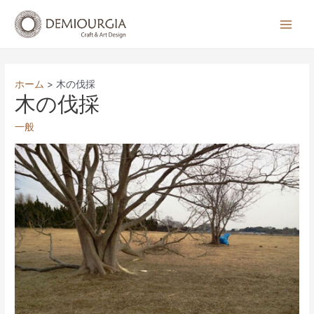
コ
ン
Main
テ
Men
ン
ツ
ホーム
木の伐採
へ
木の伐採
ス
一般
キ
ッ
プ