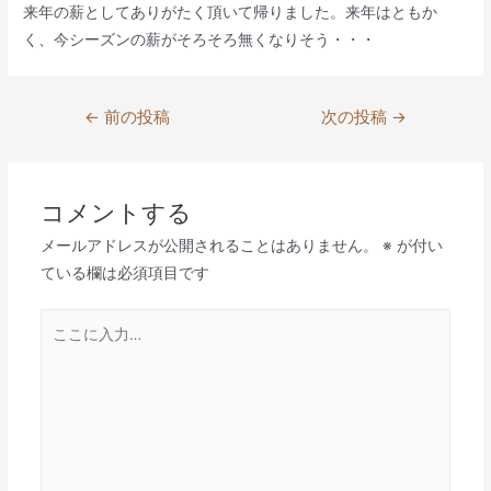
来年の薪としてありがたく頂いて帰りました。来年はともか
く、今シーズンの薪がそろそろ無くなりそう・・・
投
←
前の投稿
次の投稿
→
稿
ナ
ビ
コメントする
ゲ
メールアドレスが公開されることはありません。
※
が付い
ー
ている欄は必須項目です
シ
ョ
こ
ン
こ
に
入
力…