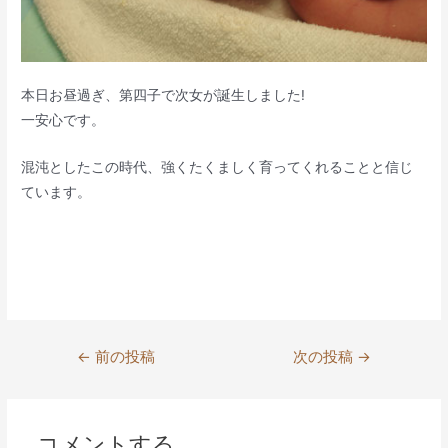
本日お昼過ぎ、第四子で次女が誕生しました!
一安心です。
混沌としたこの時代、強くたくましく育ってくれることと信じ
ています。
投
←
前の投稿
次の投稿
→
稿
ナ
ビ
コメントする