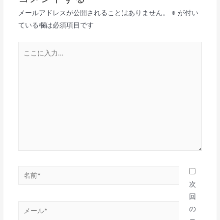
ゲ
メールアドレスが公開されることはありません。
※
が付い
ー
ている欄は必須項目です
シ
ョ
こ
ン
こ
に
入
力…
名
前
次
*
回
メ
の
ー