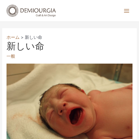
コ
ン
Main
テ
Men
ン
ツ
ホーム
新しい命
へ
新しい命
ス
一般
キ
ッ
プ