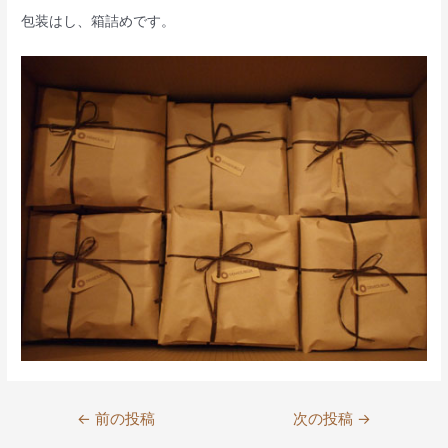
包装はし、箱詰めです。
投
←
前の投稿
次の投稿
→
稿