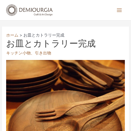
コ
ン
Main
テ
Men
ン
ツ
ホーム
お皿とカトラリー完成
へ
お皿とカトラリー完成
ス
キッチン小物
、
引き出物
キ
ッ
プ