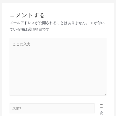
ナ
ビ
コメントする
ゲ
メールアドレスが公開されることはありません。
※
が付い
ー
ている欄は必須項目です
シ
ョ
こ
ン
こ
に
入
力…
名
前
次