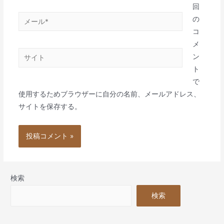
*
回
メ
の
ー
コ
ル
メ
サ
*
ン
イ
ト
ト
で
使用するためブラウザーに自分の名前、メールアドレス、
サイトを保存する。
検索
検索