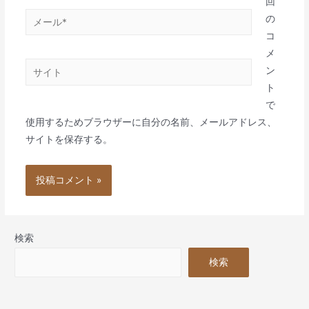
*
回
メ
の
ー
コ
ル
メ
サ
*
ン
イ
ト
ト
で
使用するためブラウザーに自分の名前、メールアドレス、
サイトを保存する。
検索
検索