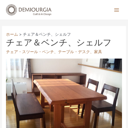
コ
ン
Main
テ
Men
ン
ツ
ホーム
チェア＆ベンチ、シェルフ
へ
チェア＆ベンチ、シェルフ
ス
チェア・スツール・ベンチ
、
テーブル・デスク
、
家具
キ
ッ
プ