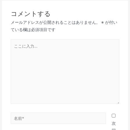
ナ
ビ
コメントする
ゲ
メールアドレスが公開されることはありません。
※
が付い
ー
ている欄は必須項目です
シ
ョ
こ
ン
こ
に
入
力…
名
前
次