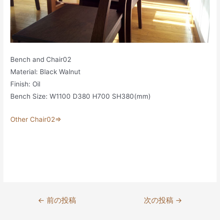
Bench and Chair02
Material: Black Walnut
Finish: Oil
Bench Size: W1100 D380 H700 SH380(mm)
Other Chair02⇒
投
←
前の投稿
次の投稿
→
稿