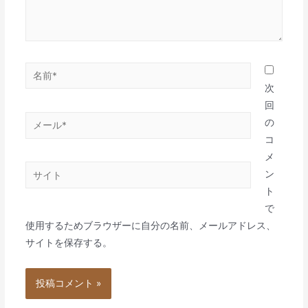
名
前
次
*
回
メ
の
ー
コ
ル
メ
サ
*
ン
イ
ト
ト
で
使用するためブラウザーに自分の名前、メールアドレス、
サイトを保存する。