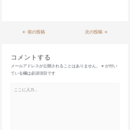
投
←
前の投稿
次の投稿
→
稿
ナ
ビ
コメントする
ゲ
メールアドレスが公開されることはありません。
※
が付い
ー
ている欄は必須項目です
シ
ョ
こ
ン
こ
に
入
力…