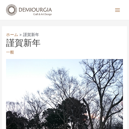
コ
ン
Main
テ
Men
ン
ツ
ホーム
謹賀新年
へ
謹賀新年
ス
一般
キ
ッ
プ