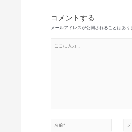
ビ
ゲ
コメントする
ー
シ
メールアドレスが公開されることはあり
ョ
ン
こ
こ
に
入
力…
名
メ
前
ー