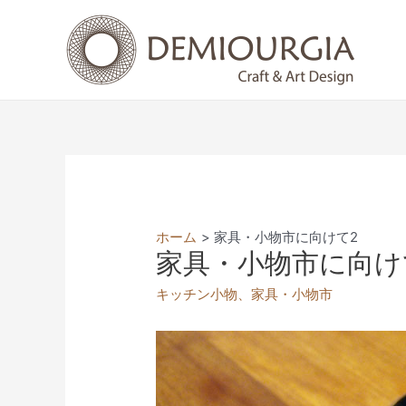
コ
ン
テ
ン
ツ
へ
ス
キ
ッ
プ
ホーム
家具・小物市に向けて2
家具・小物市に向け
キッチン小物
、
家具・小物市