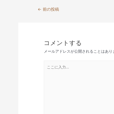
投
←
前の投稿
稿
ナ
ビ
ゲ
コメントする
ー
シ
メールアドレスが公開されることはあり
ョ
ン
こ
こ
に
入
力…