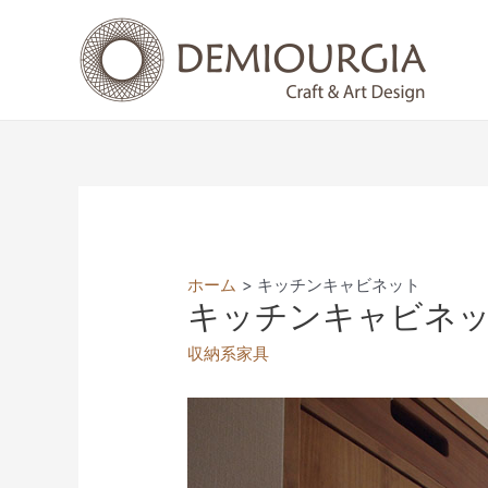
コ
ン
テ
ン
ツ
へ
ス
キ
ッ
プ
ホーム
キッチンキャビネット
キッチンキャビネ
収納系家具