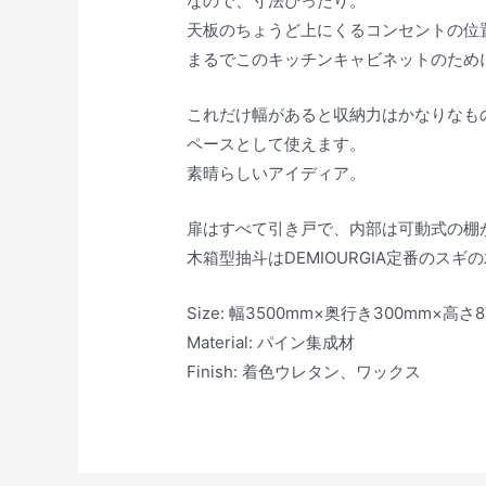
なので、寸法ぴったり。
天板のちょうど上にくるコンセントの位
まるでこのキッチンキャビネットのため
これだけ幅があると収納力はかなりなも
ペースとして使えます。
素晴らしいアイディア。
扉はすべて引き戸で、内部は可動式の棚
木箱型抽斗はDEMIOURGIA定番のスギ
Size: 幅3500mm×奥行き300mm×高さ
Material: パイン集成材
Finish: 着色ウレタン、ワックス