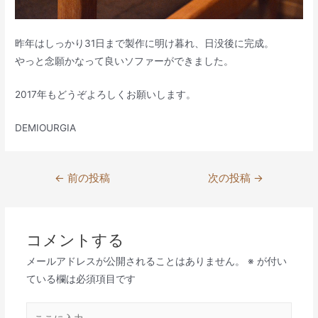
昨年はしっかり31日まで製作に明け暮れ、日没後に完成。
やっと念願かなって良いソファーができました。
2017年もどうぞよろしくお願いします。
DEMIOURGIA
投
←
前の投稿
次の投稿
→
稿
ナ
ビ
コメントする
ゲ
メールアドレスが公開されることはありません。
※
が付い
ー
ている欄は必須項目です
シ
ョ
こ
ン