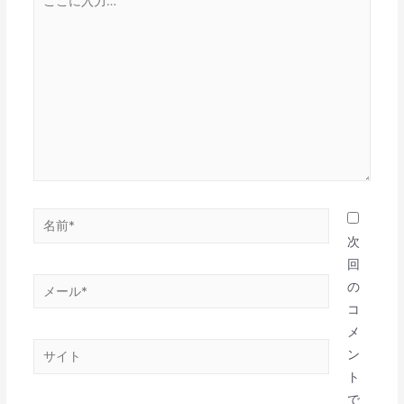
こ
に
入
力…
名
前
次
*
回
メ
の
ー
コ
ル
メ
サ
*
ン
イ
ト
ト
で