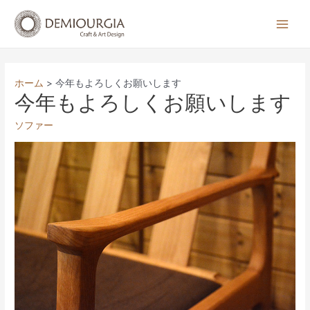
コ
ン
Main
テ
Men
ン
ツ
ホーム
今年もよろしくお願いします
へ
今年もよろしくお願いします
ス
ソファー
キ
ッ
プ