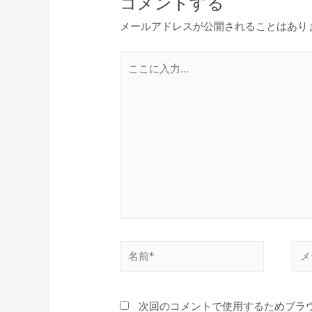
コメントする
ー
シ
メールアドレスが公開されることはあり
ョ
ン
こ
こ
に
入
力…
名
メ
前
ー
*
ル
次回のコメントで使用するためブラ
*