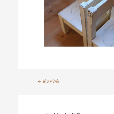
投
←
前の投稿
稿
ナ
ビ
ゲ