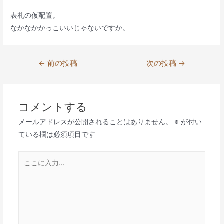
表札の仮配置。
なかなかかっこいいじゃないですか。
投
←
前の投稿
次の投稿
→
稿
ナ
ビ
コメントする
ゲ
メールアドレスが公開されることはありません。
※
が付い
ー
ている欄は必須項目です
シ
ョ
こ
ン
こ
に
入
力…