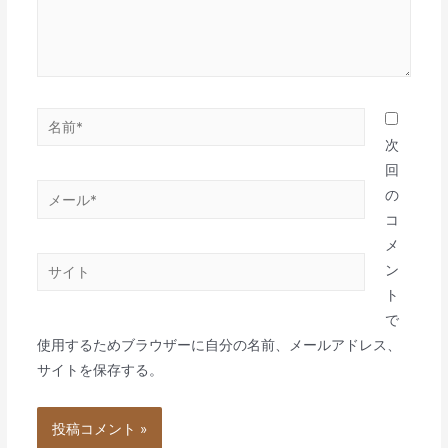
名
前
次
*
回
メ
の
ー
コ
ル
メ
サ
*
ン
イ
ト
ト
で
使用するためブラウザーに自分の名前、メールアドレス、
サイトを保存する。