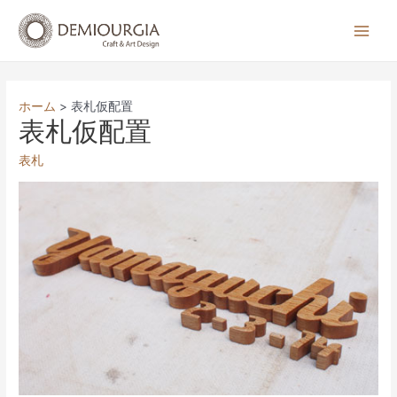
コ
ン
Main
テ
Men
ン
ツ
ホーム
表札仮配置
へ
表札仮配置
ス
表札
キ
ッ
プ