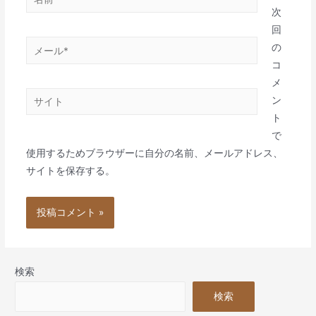
前
次
*
回
メ
の
ー
コ
ル
メ
サ
*
ン
イ
ト
ト
で
使用するためブラウザーに自分の名前、メールアドレス、
サイトを保存する。
検索
検索