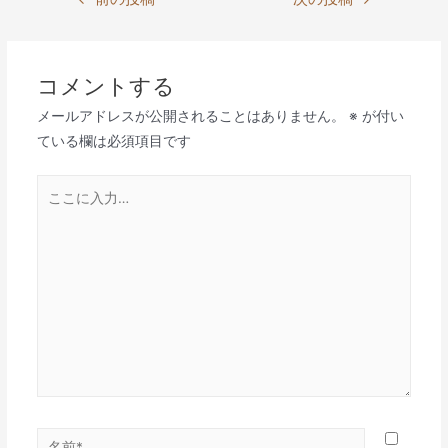
稿
ナ
ビ
コメントする
ゲ
メールアドレスが公開されることはありません。
※
が付い
ー
ている欄は必須項目です
シ
ョ
こ
ン
こ
に
入
力…
名