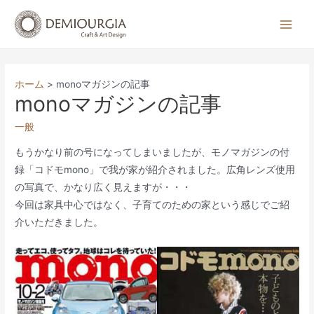
コ
ン
Main
テ
Men
ン
ツ
ホーム
monoマガジンの記事
へ
monoマガジンの記事
ス
一般
キ
ッ
もうかなり前の号になってしまいましたが、モノマガジンの付
プ
録「コドモmono」で我が家が紹介されました。広角レンズ使用
の写真で、かなり広く見えますが・・・
今回は家具中心ではなく、子育てのための家という感じでご紹
介いただきました。