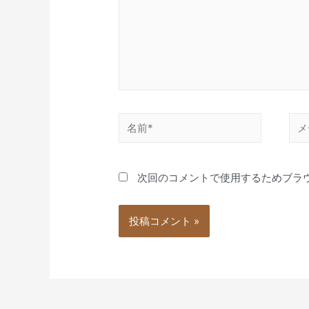
力…
名
メ
前
ー
*
ル
次回のコメントで使用するためブラ
*