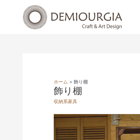
コ
ン
テ
ン
ツ
へ
ス
キ
ッ
プ
ホーム
飾り棚
飾り棚
収納系家具