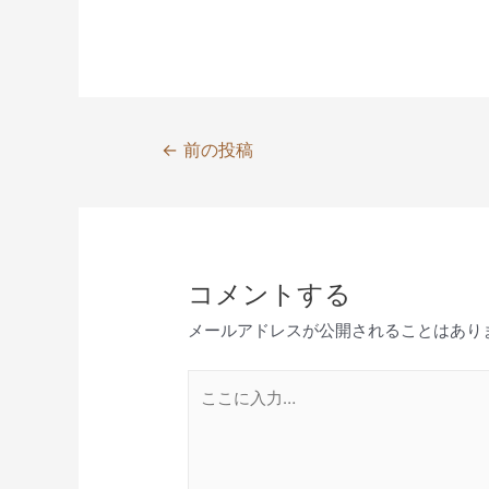
投
←
前の投稿
稿
ナ
ビ
ゲ
コメントする
ー
シ
メールアドレスが公開されることはあり
ョ
ン
こ
こ
に
入