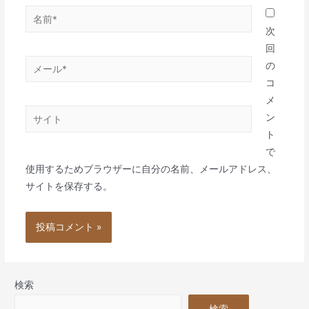
名
前
次
*
回
メ
の
ー
コ
ル
メ
サ
*
ン
イ
ト
ト
で
使用するためブラウザーに自分の名前、メールアドレス、
サイトを保存する。
検索