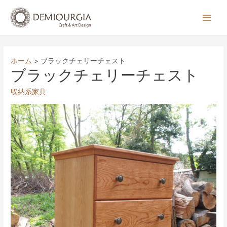
コ
ン
Main
テ
Men
ン
ツ
ホーム
ブラックチェリーチェスト
へ
ブラックチェリーチェスト
ス
収納系家具
キ
ッ
プ