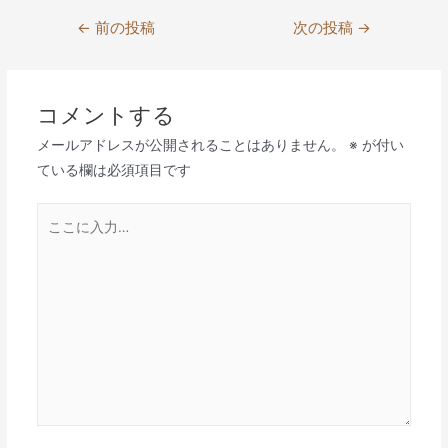
投
←
前の投稿
次の投稿
→
稿
ナ
ビ
コメントする
ゲ
メールアドレスが公開されることはありません。
※
が付い
ー
ている欄は必須項目です
シ
ョ
こ
ン
こ
に
入
力…