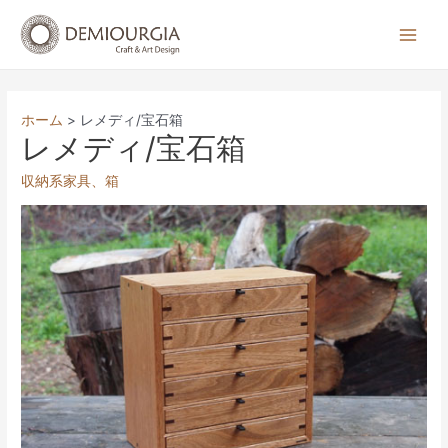
コ
ン
Main
テ
Men
ン
ツ
ホーム
レメディ/宝石箱
へ
レメディ/宝石箱
ス
収納系家具
、
箱
キ
ッ
プ