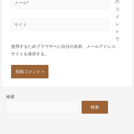
メ
の
ー
コ
ル
メ
サ
*
ン
イ
ト
ト
で
使用するためブラウザーに自分の名前、メールアドレス、
サイトを保存する。
検索
検索