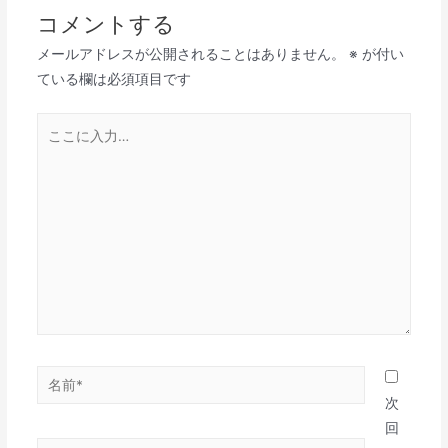
ビ
コメントする
ゲ
メールアドレスが公開されることはありません。
※
が付い
ー
ている欄は必須項目です
シ
ョ
こ
ン
こ
に
入
力…
名
前
次
*
回