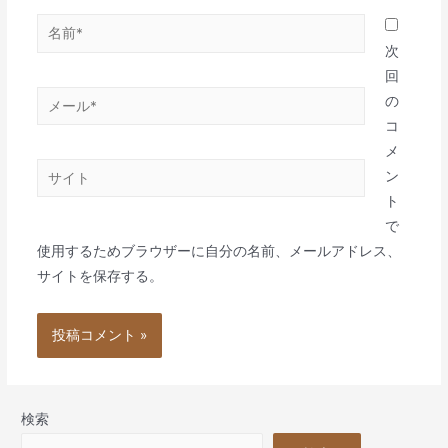
名
前
次
*
回
メ
の
ー
コ
ル
メ
サ
*
ン
イ
ト
ト
で
使用するためブラウザーに自分の名前、メールアドレス、
サイトを保存する。
検索