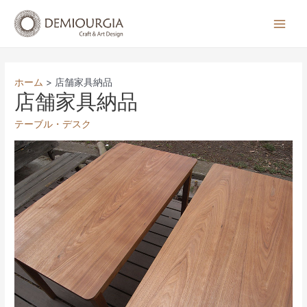
コ
ン
Main
テ
Men
ン
ツ
ホーム
店舗家具納品
へ
店舗家具納品
ス
テーブル・デスク
キ
ッ
プ