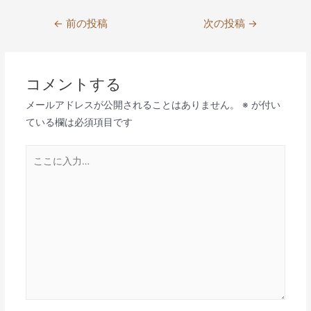
投
←
前の投稿
次の投稿
→
稿
ナ
ビ
コメントする
ゲ
メールアドレスが公開されることはありません。
※
が付い
ー
ている欄は必須項目です
シ
ョ
こ
ン
こ
に
入
力…