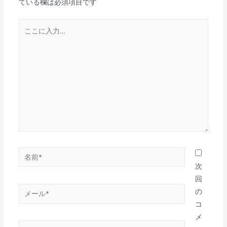
ている欄は必須項目です
シ
ョ
こ
ン
こ
に
入
力…
名
前
次
*
回
メ
の
ー
コ
ル
メ
サ