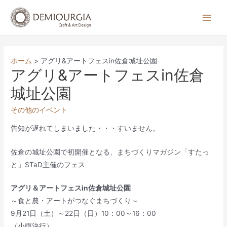
コ
ン
Main
テ
Men
ン
ツ
ホーム
アグリ&アートフェスin佐倉城址公園
へ
アグリ&アートフェスin佐倉
ス
城址公園
キ
ッ
その他のイベント
プ
告知が遅れてしまいました・・・すいません。
佐倉の城址公園で初開催となる、まちづくりマガジン「すたっ
と」STaD主催のフェス
アグリ＆アートフェスin佐倉城址公園
～食と農・アートがつなぐまちづくり～
9月21日（土）～22日（日）10：00～16：00
（小雨決行）