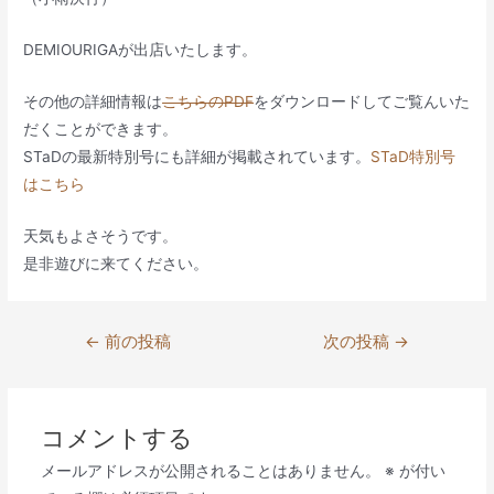
DEMIOURIGAが出店いたします。
その他の詳細情報は
こちらのPDF
をダウンロードしてご覧んいた
だくことができます。
STaDの最新特別号にも詳細が掲載されています。
STaD特別号
はこちら
天気もよさそうです。
是非遊びに来てください。
投
←
前の投稿
次の投稿
→
稿
ナ
ビ
コメントする
ゲ
メールアドレスが公開されることはありません。
※
が付い
ー