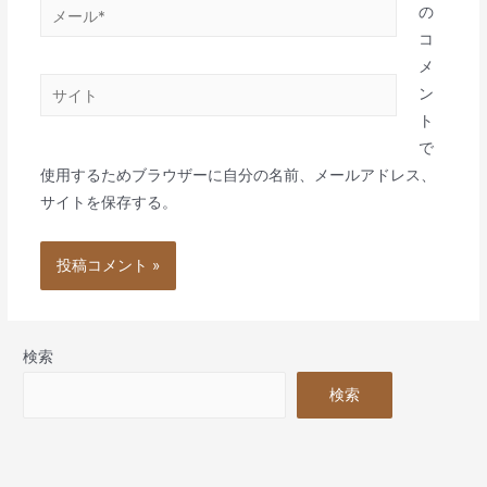
メ
の
ー
コ
ル
メ
サ
*
ン
イ
ト
ト
で
使用するためブラウザーに自分の名前、メールアドレス、
サイトを保存する。
検索
検索