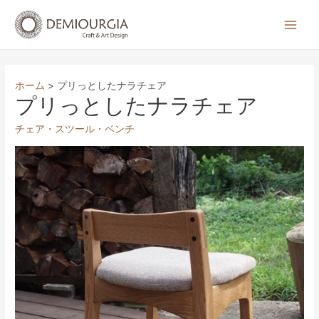
コ
ン
Main
テ
Men
ン
ツ
ホーム
プリっとしたナラチェア
へ
プリっとしたナラチェア
ス
チェア・スツール・ベンチ
キ
ッ
プ