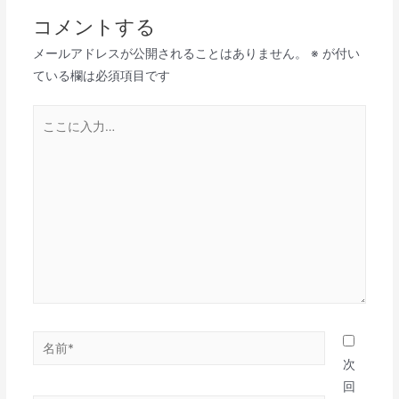
ビ
コメントする
ゲ
メールアドレスが公開されることはありません。
※
が付い
ー
ている欄は必須項目です
シ
ョ
こ
ン
こ
に
入
力…
名
前
次
*
回