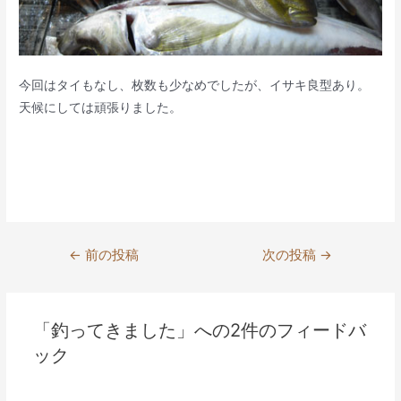
今回はタイもなし、枚数も少なめでしたが、イサキ良型あり。
天候にしては頑張りました。
投
←
前の投稿
次の投稿
→
稿
ナ
ビ
「釣ってきました」への2件のフィードバ
ゲ
ック
ー
シ