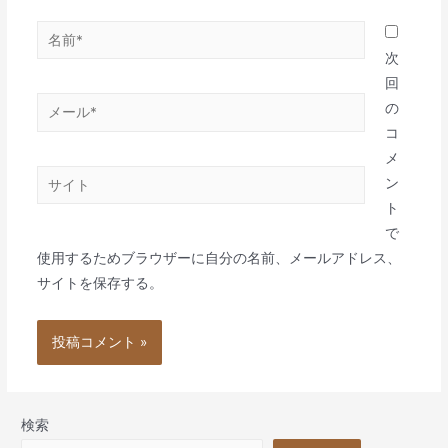
名
前
次
*
回
メ
の
ー
コ
ル
メ
サ
*
ン
イ
ト
ト
で
使用するためブラウザーに自分の名前、メールアドレス、
サイトを保存する。
検索