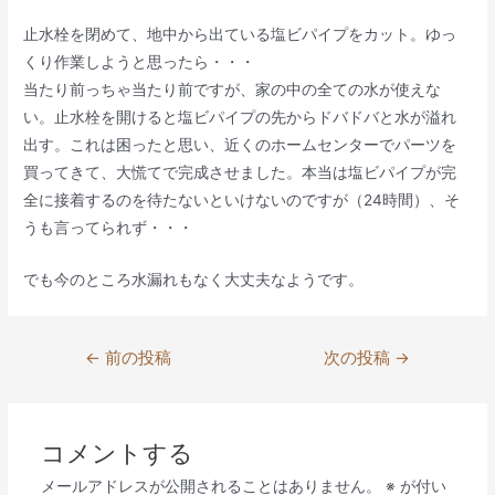
止水栓を閉めて、地中から出ている塩ビパイプをカット。ゆっ
くり作業しようと思ったら・・・
当たり前っちゃ当たり前ですが、家の中の全ての水が使えな
い。止水栓を開けると塩ビパイプの先からドバドバと水が溢れ
出す。これは困ったと思い、近くのホームセンターでパーツを
買ってきて、大慌てで完成させました。本当は塩ビパイプが完
全に接着するのを待たないといけないのですが（24時間）、そ
うも言ってられず・・・
でも今のところ水漏れもなく大丈夫なようです。
投
←
前の投稿
次の投稿
→
稿
ナ
ビ
コメントする
ゲ
メールアドレスが公開されることはありません。
※
が付い
ー