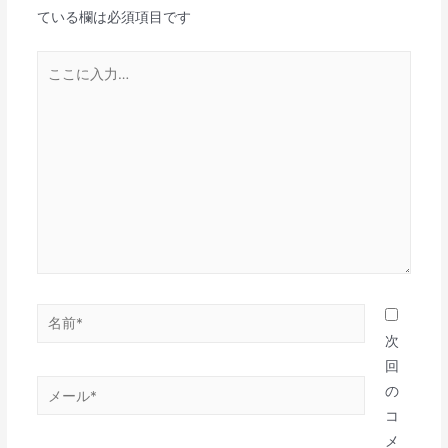
ている欄は必須項目です
シ
ョ
こ
ン
こ
に
入
力…
名
前
次
*
回
メ
の
ー
コ
ル
メ