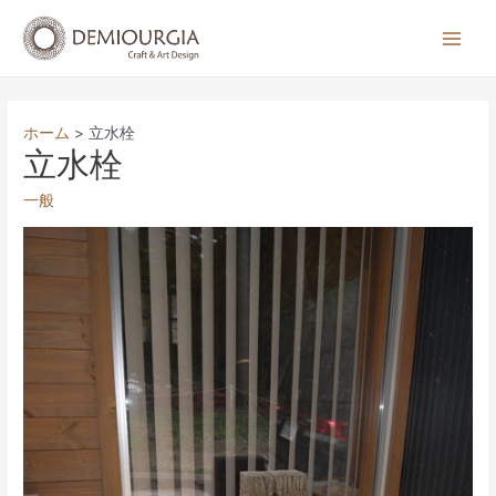
コ
ン
Main
テ
Men
ン
ツ
ホーム
立水栓
へ
立水栓
ス
一般
キ
ッ
プ