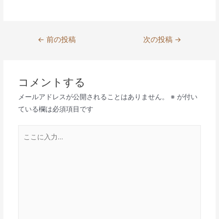
投
←
前の投稿
次の投稿
→
稿
ナ
ビ
コメントする
ゲ
メールアドレスが公開されることはありません。
※
が付い
ー
ている欄は必須項目です
シ
ョ
こ
ン
こ
に
入
力…