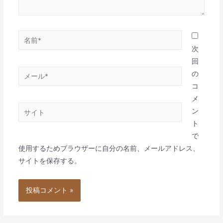
名
前
次
*
回
メ
の
ー
コ
ル
メ
サ
*
ン
イ
ト
ト
で
使用するためブラウザーに自分の名前、メールアドレス、
サイトを保存する。