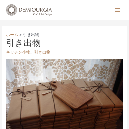
コ
ン
Main
テ
Men
ン
ツ
ホーム
引き出物
へ
引き出物
ス
キッチン小物
、
引き出物
キ
ッ
プ