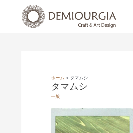
コ
ン
テ
ン
ツ
へ
ス
キ
ッ
プ
ホーム
タマムシ
タマムシ
一般