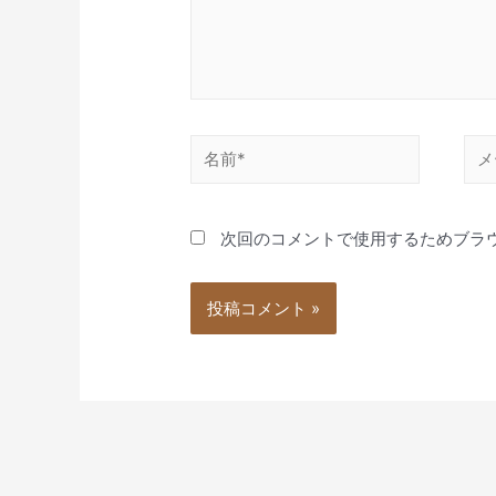
名
メ
前
ー
*
ル
次回のコメントで使用するためブラ
*