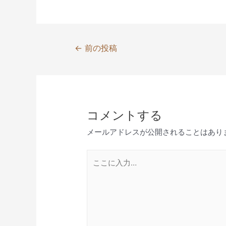
投
←
前の投稿
稿
ナ
ビ
ゲ
コメントする
ー
シ
メールアドレスが公開されることはあり
ョ
ン
こ
こ
に
入
力…