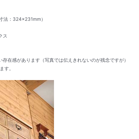
寸法：324×231mm）
クス
い存在感があります（写真では伝えきれないのが残念ですが）
います。