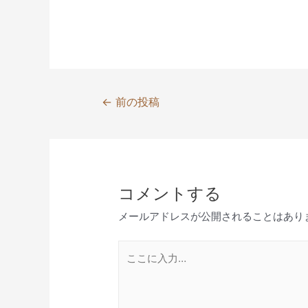
投
←
前の投稿
稿
ナ
ビ
ゲ
コメントする
ー
シ
メールアドレスが公開されることはあり
ョ
ン
こ
こ
に
入