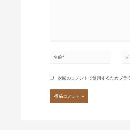
力…
名
メ
前
ー
*
ル
次回のコメントで使用するためブラ
*