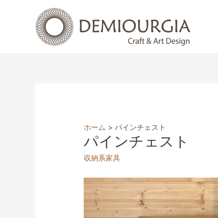
コ
ン
テ
ン
ツ
へ
ス
キ
ッ
プ
ホーム
パインチェスト
パインチェスト
収納系家具