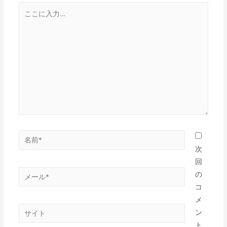
こ
ン
こ
に
入
力…
名
前
次
*
回
メ
の
ー
コ
ル
メ
サ
*
ン
イ
ト