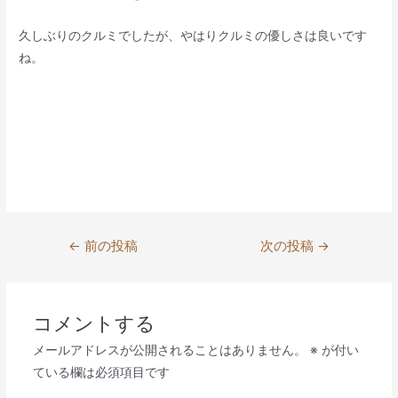
久しぶりのクルミでしたが、やはりクルミの優しさは良いです
ね。
投
←
前の投稿
次の投稿
→
稿
ナ
ビ
コメントする
ゲ
メールアドレスが公開されることはありません。
※
が付い
ー
ている欄は必須項目です
シ
ョ