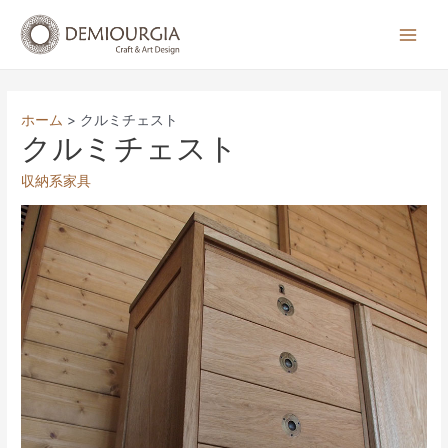
コ
ン
Main
テ
Men
ン
ツ
ホーム
クルミチェスト
へ
クルミチェスト
ス
収納系家具
キ
ッ
プ